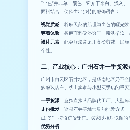
“尘色”并非单一颜色，它介于米白、浅灰
面料结合，便催生出独特的服饰语言：
视觉质感
：棉麻天然的肌理与尘色的哑光效
穿着体验
：棉麻面料吸湿透气、亲肤柔软，
设计元素
：此类服装常采用宽松剪裁、民族
个性。
二、产业核心：广州石井一手货源
广州市白云区石井地区，是华南地区乃至全
多服装店主、线上卖家与小型买手店的重要
一手货源
：意指直接从品牌代工厂、大型库
走份批发
：这是石井等地常见的批发方式，
成“份”，按份统价销售。买家以相对低廉
优势分析
：