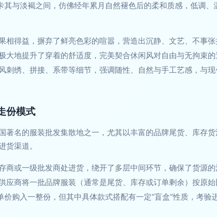
、卡其与淡褐之间，仿佛经年累月自然褪色后的柔和质感，低调、
果相得益，摒弃了鲜亮色彩的喧嚣，营造出沉静、文艺、不事张
极大地提升了穿着的舒适度，完美契合休闲风对自由与无拘束的
风刺绣、拼接、系带等细节，强调随性、自然与手工艺感，与现
走份模式
国著名的服装批发集散地之一，尤其以丰富的品牌尾货、库存货源
进货渠道。
存商或一级批发商处进货，绕开了多层中间环节，确保了货源的
供应商将一批品牌服装（通常是尾货、库存或订单剩余）按原始
的单价购入一整份，但其中具体款式搭配有一定“盲盒”性质，考验